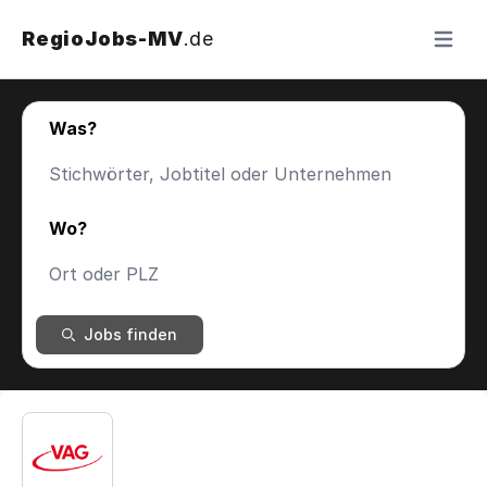
RegioJobs-MV
.de
Menü ö
Was?
Wo?
Jobs finden