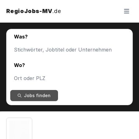
RegioJobs-MV
.de
Menü ö
Was?
Wo?
Jobs finden