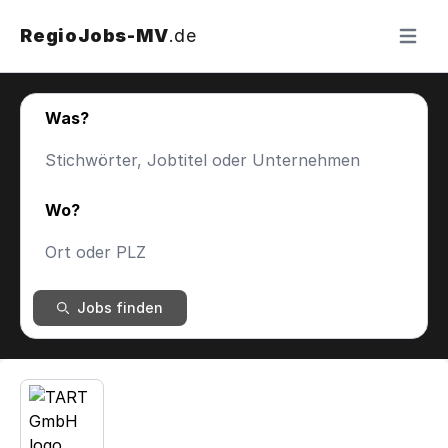
RegioJobs-MV
.de
Menü ö
Was?
Wo?
Jobs finden