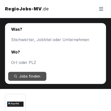
RegioJobs-MV
.de
Menü ö
Was?
Wo?
Jobs finden