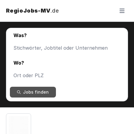
RegioJobs-MV
.de
Menü ö
Was?
Wo?
Jobs finden