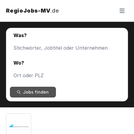
RegioJobs-MV
.de
Menü ö
Was?
Wo?
Jobs finden