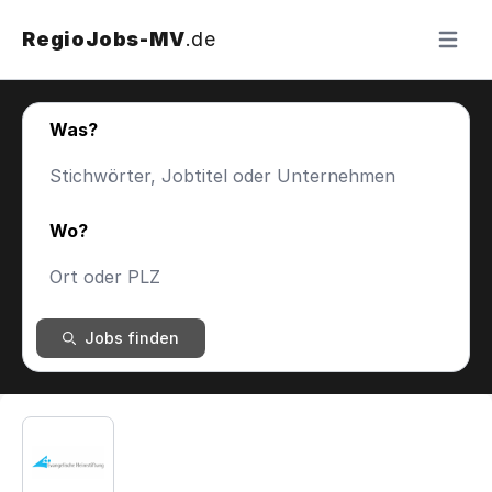
RegioJobs-MV
.de
Menü ö
Was?
Wo?
Jobs finden