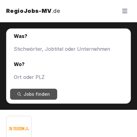
RegioJobs-MV
.de
Menü ö
Was?
Wo?
Jobs finden